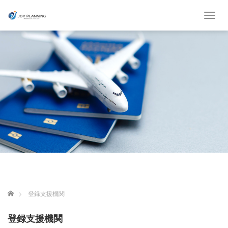
T
o
g
g
l
e
n
a
v
i
g
a
t
i
o
n
ホーム
登録支援機関
登録支援機関